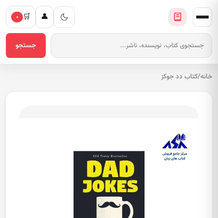
🛒
👤
۰
جستجو
خانه
/
کتاب دد جوکز