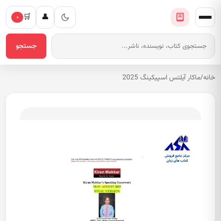
🛒
👤
۰
جستجو
خانه
/
ماکار آیلتس اسپیکینگ 2025