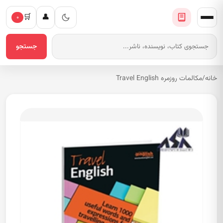
🛒
👤
۰
جستجو
خانه
/
مکالمات روزمره Travel English